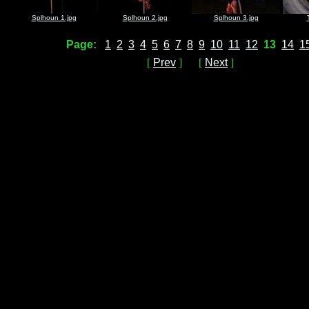
Splhoun 1.jpg
Splhoun 2.jpg
Splhoun 3.jpg
Page:
1
2
3
4
5
6
7
8
9
10
11
12
13
14
1
[
Prev
] [
Next
]