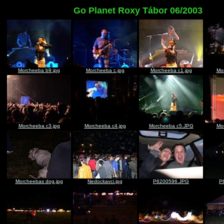
Go Planet Roxy Tábor 06/2003
Morcheeba b9.jpg
Morcheeba c.jpg
Morcheeba c1.jpg
Mo
Morcheeba c3.jpg
Morcheeba c4.jpg
Morcheeba c5.JPG
Mo
Morcheebas dog.jpg
Nedockavci.jpg
P6200596.JPG
P