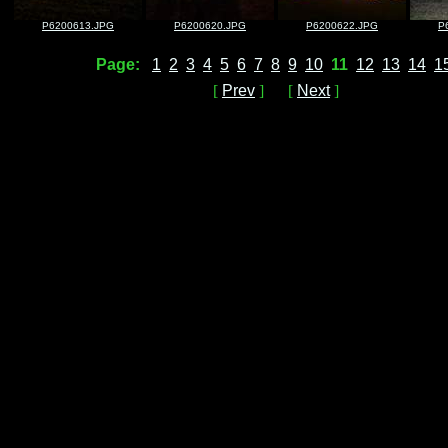
P6200613.JPG
P6200620.JPG
P6200622.JPG
P
Page:
1
2
3
4
5
6
7
8
9
10
11
12
13
14
1
[
Prev
] [
Next
]