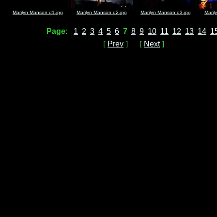
Marilyn Manson d1.jpg
Marilyn Manson d2.jpg
Marilyn Manson d3.jpg
Maril
Page:
1
2
3
4
5
6
7
8
9
10
11
12
13
14
1
[
Prev
] [
Next
]