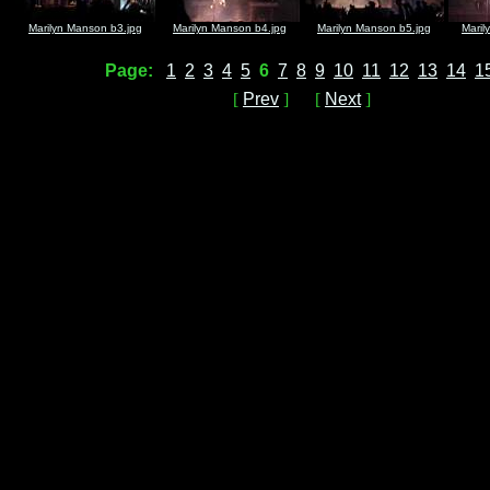
Marilyn Manson b3.jpg
Marilyn Manson b4.jpg
Marilyn Manson b5.jpg
Maril
Page:
1
2
3
4
5
6
7
8
9
10
11
12
13
14
1
[
Prev
] [
Next
]